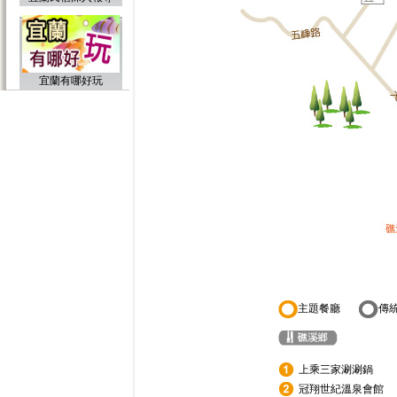
宜蘭有哪好玩
主題餐廳
傳
上乘三家涮涮鍋
冠翔世紀溫泉會館