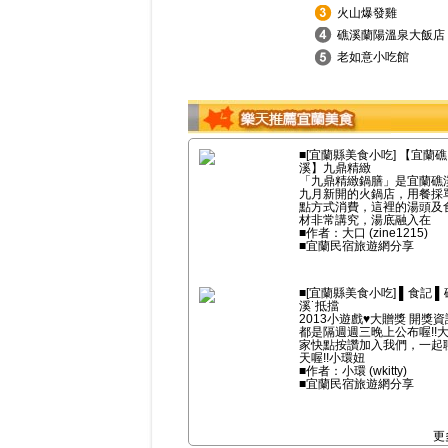
火山爆發雞
礁溪蘭陽溫泉大飯店
老如意小吃館
■[宜蘭縣美食小吃] 【宜蘭礁
溪】九鼎精緻
「九鼎精緻鍋膳」是宜蘭礁
九月新開的火鍋店，用餐採
點方式消費，這裡的湯頭及
材非常講究，湯底融入在
■作者：大口 (zine1215)
■宜蘭民宿旅遊網分享
■[宜蘭縣美食小吃] ▌食記 ▌
溪˙抵擋
2013小遊戲♥大贈獎 開獎資
都是隔週週三晚上公布喔!!
家快點按讚加入我們，一起
天喔!!小環妞
■作者：小環 (wkitty)
■宜蘭民宿旅遊網分享
更